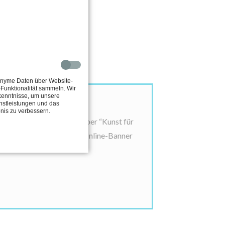
onyme Daten über Website-
Funktionalität sammeln. Wir
kenntnisse, um unsere
nstleistungen und das
nis zu verbessern.
 oder diese einfach nur über
“
Kunst für
yern und Aufklebern sowie Online-Banner