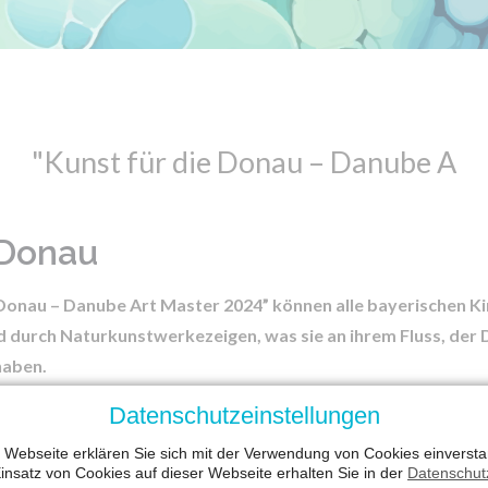
"Kunst für die Donau – Danube Art M
 Donau
onau – Danube Art Master 2024” können alle bayerischen Ki
nd durch Naturkunstwerkezeigen, was sie an ihrem Fluss, de
haben.
ht
vom 1. Mai 2024 bis zum 31. Oktober 2024
eure Beiträge
hie
Datenschutzeinstellungen
 Bücher zu gewinnen!
 Webseite erklären Sie sich mit der Verwendung von Cookies einverstan
insatz von Cookies auf dieser Webseite erhalten Sie in der
Datenschut