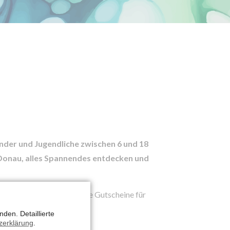
a
nder und Jugendliche zwischen 6 und 18
r Donau, alles Spannendes entdecken und
r
ein. Es gibt viele wertvolle Gutscheine für
den. Detaillierte
zerklärung
.