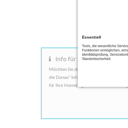
Essentiell
Tools, die wesentliche Servic
Funktionen ermöglichen, eins
Identitätsprüfung, Servicekont
Info für Schulen, Betreuun
Standortsicherheit.
Möchten Sie den Wettbewerb als betreute
die Donau” informieren? Wir stellen hier
für Ihre Homepage kostenfrei zur Verfügu