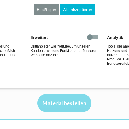
Mehr erfahren
Bestätigen
Alle akzeptieren
Erweitert
Analytik
es und
Drittanbieter wie Youtube, um unseren
Tools, die an
chließlich
Kunden erweiterte Funktionen auf unserer
Nutzung und -
inuität und
Webseite anzubieten.
nutzen die Er
gseinrichtungen und Organisationen
Produkte, Die
Benutzererleb
s Projekt für Ihre SchülerInnen, Kinder und Jugendlichen anbieten
für kostenfrei attraktives Material zur Verteilung in Form von Fl
ng. Fordern Sie jetzt gratis Ihr Wunschmaterial bei uns an.
Material bestellen