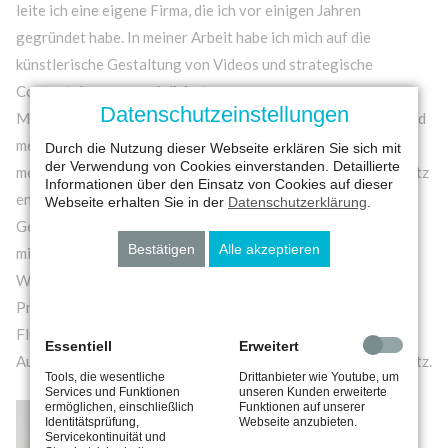
leite ich eine eigene Firma, die ich vor einigen Jahren
gegründet habe. In meiner Arbeit habe ich mich auf die
künstlerische Gestaltung von Videos und strategische
Contentplanung spezialisiert.
Datenschutzeinstellungen
Meine Leidenschaft für Umweltthemen wurde bereits während
meiner Schulzeit geweckt, als ich im Leistungskurs Erdkunde
Durch die Nutzung dieser Webseite erklären Sie sich mit
der Verwendung von Cookies einverstanden. Detaillierte
mein besonderes Interesse für Nachhaltigkeit und Naturschutz
Informationen über den Einsatz von Cookies auf dieser
entdeckte. In den vergangenen Jahren hatte ich die
Webseite erhalten Sie in der
Datenschutzerklärung
.
Gelegenheit, an verschiedenen spannenden Umweltprojekten
Bestätigen
Alle akzeptieren
mitzuwirken.
Was mich besonders an diesem Projekt begeistert: Dieses
Projekt vereint künstlerischen Ausdruck mit aktivem
Flussschutz und schafft durch seine länderübergreifende
Essentiell
Erweitert
Ausrichtung wichtige Aufmerksamkeit für den Gewässerschutz.
Tools, die wesentliche
Drittanbieter wie Youtube, um
Services und Funktionen
unseren Kunden erweiterte
ermöglichen, einschließlich
Funktionen auf unserer
Identitätsprüfung,
Webseite anzubieten.
Servicekontinuität und